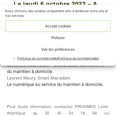
Le jeudi 6 octobre 2022 – A
partir de 19h30 au
Nous utilisons des cookies uniquement afin d'améliorer notre site et
nos services.
Gérontopôle Pays de la Loire
Accept cookies
PROGRAMME DE LA RENCONTRE
Refuser
Dr Guillaume Chapelet, Gériatre, CHU de Nantes
Évaluation médicale de l’autonomie et de la
Voir les préférences
dépendance : quel impact des troubles cognitifs ?
Dominique Peucelle, PROXIMED
Politique de confidentialite
Politique de confidentialite
Solutions matérielles – Coordination des soins et
du maintien à domicile.
Laurent Maury, Smart Macadam
Le numérique au service du maintien à domicile.
Pour toute information, contactez PROXIMED Loire-
Atlantique au 02 40 34 18 98 ou