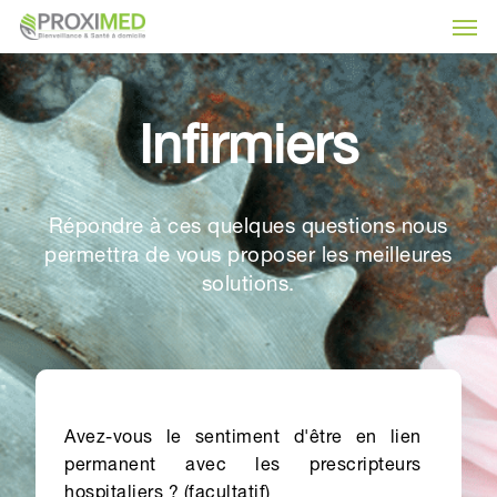
Skip
Men
to
main
content
Infirmiers
Répondre à ces quelques questions nous
permettra de vous proposer les meilleures
solutions.
Avez-vous le sentiment d'être en lien
permanent avec les prescripteurs
hospitaliers ? (facultatif)