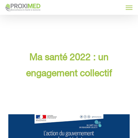
Skip
Men
to
main
content
Ma santé 2022 : un
engagement collectif