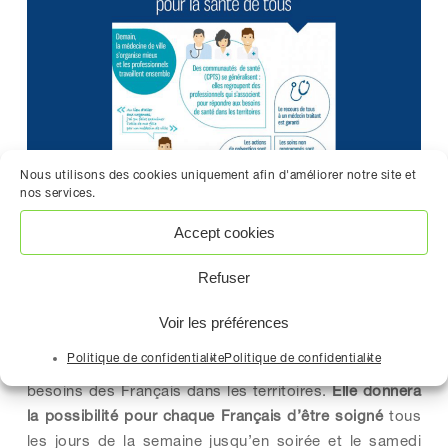
Nous utilisons des cookies uniquement afin d'améliorer notre site et
nos services.
Accept cookies
« Ma santé 2022, va favoriser une
meilleure
organisation des professionnels de santé
pour
Refuser
travailler ensemble et mieux coopérer au service de la
santé des patients. Ma santé 2022 permettra de
Voir les préférences
rassembler les soignants en ville et les soignants à
Politique de confidentialite
Politique de confidentialite
l’hôpital autour de projets de santé
adaptés aux
besoins des Français dans les territoires.
Elle donnera
la possibilité pour chaque Français d’être soigné
tous
les jours de la semaine jusqu’en soirée et le samedi